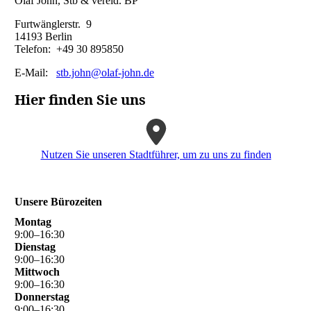
Olaf John, Stb & vereid. BP
Furtwänglerstr. 9
14193 Berlin
Telefon: +49 30 895850
E-Mail:
stb.john@olaf-john.de
Hier finden Sie uns
Nutzen Sie unseren Stadtführer, um zu uns zu finden
Unsere Bürozeiten
Montag
9
:
00
–
16
:
30
Dienstag
9
:
00
–
16
:
30
Mittwoch
9
:
00
–
16
:
30
Donnerstag
9
:
00
–
16
:
30