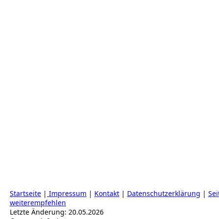
Startseite
|
Impressum
|
Kontakt
|
Datenschutzerklärung
|
Sei
weiterempfehlen
Letzte Änderung: 20.05.2026