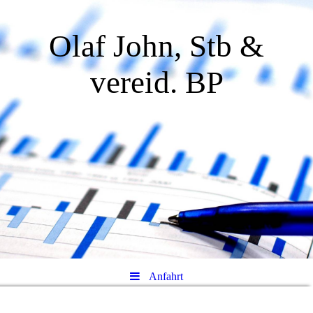
Olaf John, Stb &
vereid. BP
Anfahrt