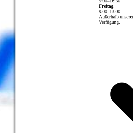
9
:
00
–
16
:
30
Freitag
9
:
00
–
13
:
00
Außerhalb unserer
Verfügung.