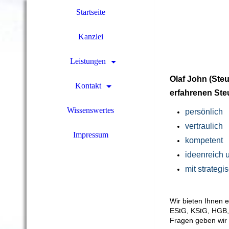
Startseite
Kanzlei
Leistungen
Olaf John (Steu
Kontakt
erfahrenen Ste
Wissenswertes
per
sönlich
ve
rtraulich
Impressum
kom
petent
ideenreich
mit strateg
Wir bieten Ihnen 
EStG, KStG, HGB,
Fragen geben wir 