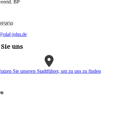
vereid. BP
895850
@olaf-john.de
 Sie uns
utzen Sie unseren Stadtführer, um zu uns zu finden
en